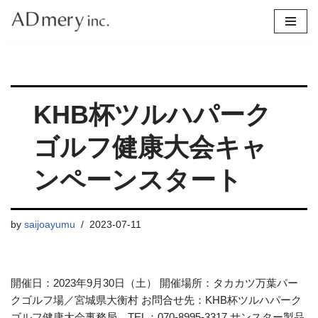
コ
ン
テ
ン
KHB杯ツルハパーク
ツ
へ
ゴルフ健康大会キャ
ス
キ
ンペーンスタート
ッ
プ
by
saijoayumu
2023-07-11
開催日：2023年9月30日（土） 開催場所：タカカツ万葉パー
クゴルフ場／宮城県大衡村 お問合せ先：KHB杯ツルハパーク
ゴルフ健康大会事務局 TEL：070-8995-3317 サンスター製品