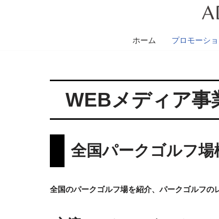
コ
ン
ホーム
プロモーショ
テ
ン
ツ
へ
WEBメディア事
ス
キ
ッ
全国パークゴルフ場
プ
全国のパークゴルフ場を紹介、パークゴルフの